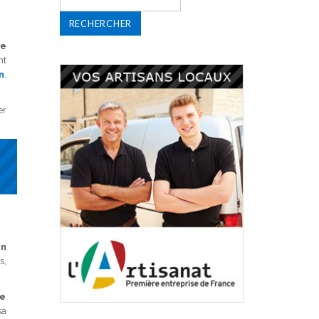
de
nt
n
.
er
in
s,
te
sa