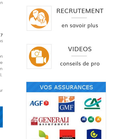
un
 7
s
en
re
un
l.
ur