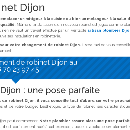
net Dijon
emplacer un mitigeur à la cuisine ou bien un mélangeur à la salle 
qualifié.
Même si l’installation d’un nouveau robinet est jugée comme éta
e, rien ne vaut un travail effectué par un véritable
artisan plombier Dijo
vaises installations en robinetterie.
 pour votre changement de robinet Dijon.
Il sera ravi de vous conseill
pement.
ent de robinet Dijon au
 70 23 97 45
ijon : une pose parfaite
e robinet Dijon, il vous conseille tout d’abord sur votre procha
s et de votre budget. L’esthétique, le type de robinet, ses caractéristique
 Dijon peut commencer.
Notre plombier assure alors une pose parfai
t, il est parfaitement rodé à cet exercice, auquel il applique simplement 