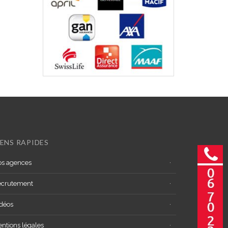
IENS RAPIDES
s agences
ecrutement
déos
ntions légales