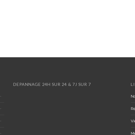
DEPANNAGE 24H SUR 24 & 7J SUR 7
L
No
R
Vi
Me