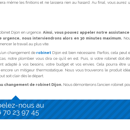
gnera même les finitions et ne laissera rien au hasard. Au final, vous aurez 
binet Dijon en urgence.
Ainsi, vous pouvez appeler notre assistance
une urgence, nous interviendrons alors en 30 minutes maximum.
Nou
ncer le travail au plus vite.
r qu’un changement de
robinet
Dijon est bien nécessaire. Parfois, cela peut 
 cas, notre plombier vous dira ce qu’il en est. Puis, si votre robinet doit êt
 adapté à vos besoins, votre budget et vos envies. Cela pourra être 
 encore un mitigeur thermostatique. Nous vous trouverons le produit idéa
ut soit clair dès le départ.
 au changement de robinet Dijon.
Nous démonterons l’ancien robinet po
elez-nous au
 70 23 97 45